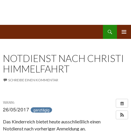
Suchen
Kinderreich
ZUM
PRIMÄR
INHALT
MENÜ
SPRINGEN
NOTDIENST NACH CHRISTI
HIMMELFAHRT
SCHREIBE EINEN KOMMENTAR
WANN:
26/05/2017
ganztägig
Das Kinderreich bietet heute ausschließlich einen
Notdienst nach vorheriger Anmeldung an.