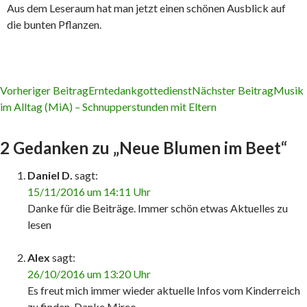
Aus dem Leseraum hat man jetzt einen schönen Ausblick auf
die bunten Pflanzen.
Vorheriger Beitrag
Erntedankgottedienst
Nächster Beitrag
Musik
im Alltag (MiA) – Schnupperstunden mit Eltern
Beitrags-
Navigation
2 Gedanken zu „Neue Blumen im Beet“
Daniel D.
sagt:
15/11/2016 um 14:11 Uhr
Danke für die Beiträge. Immer schön etwas Aktuelles zu
lesen
Alex
sagt:
26/10/2016 um 13:20 Uhr
Es freut mich immer wieder aktuelle Infos vom Kinderreich
zu finden. Danke Mirco.