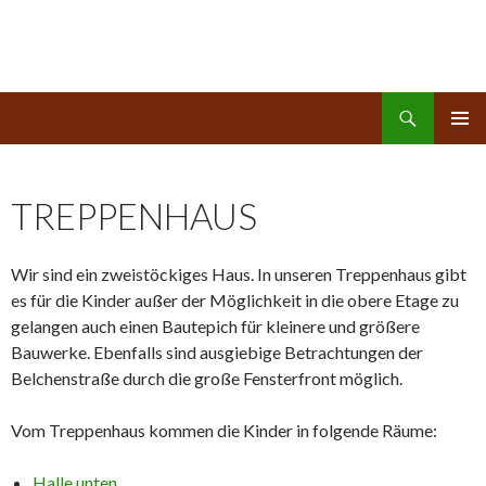
Suchen
Kinderreich
ZUM
PRIMÄR
INHALT
MENÜ
SPRINGEN
TREPPENHAUS
Wir sind ein zweistöckiges Haus. In unseren Treppenhaus gibt
es für die Kinder außer der Möglichkeit in die obere Etage zu
gelangen auch einen Bautepich für kleinere und größere
Bauwerke. Ebenfalls sind ausgiebige Betrachtungen der
Belchenstraße durch die große Fensterfront möglich.
Vom Treppenhaus kommen die Kinder in folgende Räume:
Halle unten