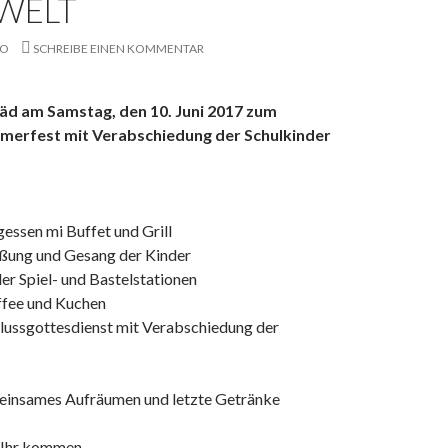
 WELT
CO
SCHREIBE EINEN KOMMENTAR
läd am Samstag, den 10. Juni 2017 zum
merfest mit Verabschiedung der Schulkinder
essen mi Buffet und Grill
ßung und Gesang der Kinder
der Spiel- und Bastelstationen
ffee und Kuchen
lussgottesdienst mit Verabschiedung der
einsames Aufräumen und letzte Getränke
f Ihr kommen.