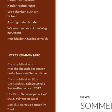
Kinder-rechte-kunst
Wir schenken euch ein
lächeln
Ausflug zu den Schafen
Wir machen uns auf den Weg
zu Ostern
Musik in der Kita Kinderrreich
LETZTE KOMMENTARE
Christoph Kodron
zu
Moscheebesuch der bunten
und schwarzen Fledermäuse
Christoph Kodron (Opa
Christoph)
zu
Spielzeugfreie
Zeit im Kinderreich 2017
Ute W.
zu
Struwwelpeter Lauf
NEWS
2016- Wir waren dabei
SOMMER
Daniel D.
zu
Neue Blumen im
Beet