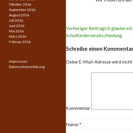
Oktober 2016
September 2016
August 2016
Juli 2016
Juni 2016
Vorheriger Beitrag
Ich glaube ic
Mai 2016
Schulkinderverabschiedung
März 2016
Beitrags-
Februar 2016
Schreibe einen Kommenta
Navigation
Deine E-Mail-Adresse wird nicht 
Impressum
Datenschutzerklärung
Kommentar
Name
*