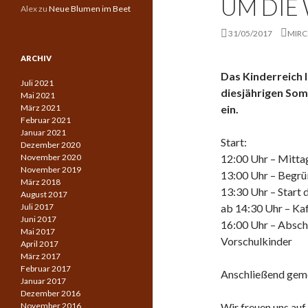
UM DIE
Alex
zu
Neue Blumen im Beet
31/05/2017
MIR
ARCHIV
Das Kinderreich 
Juli 2021
diesjährigen Som
Mai 2021
März 2021
ein.
Februar 2021
Januar 2021
Start:
Dezember 2020
November 2020
12:00 Uhr – Mittag
November 2019
13:00 Uhr – Begrü
März 2018
13:30 Uhr – Start 
August 2017
Juli 2017
ab 14:30 Uhr – Ka
Juni 2017
16:00 Uhr – Absch
Mai 2017
Vorschulkinder
April 2017
März 2017
Februar 2017
Anschließend gem
Januar 2017
Dezember 2016
November 2016
Wir freuen uns au