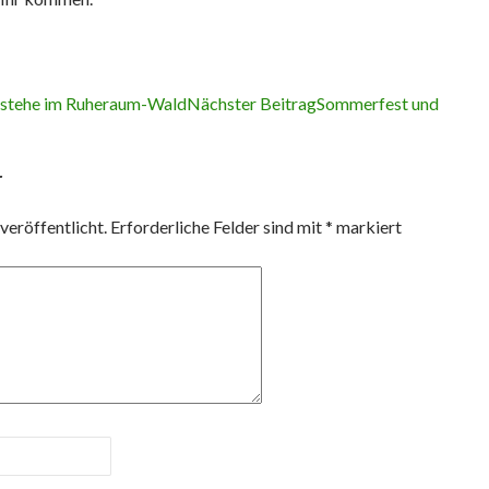
h stehe im Ruheraum-Wald
Nächster Beitrag
Sommerfest und
r
veröffentlicht.
Erforderliche Felder sind mit
*
markiert