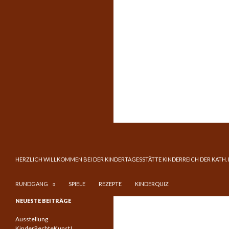
Suchen
Kinderreich
ZUM INHALT SPRINGEN
HERZLICH WILLKOMMEN BEI DER KINDERTAGESSTÄTTE KINDERREICH DER KATH.
RUNDGANG
SPIELE
REZEPTE
KINDERQUIZ
Katholische Kindertagesstätte in
NEUESTE BEITRÄGE
Frankfurt am Main – Niederrad
Ausstellung
KinderRechteKunst!