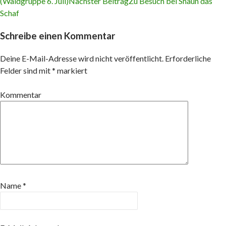
(Waldgruppe 6. Juli)
Nächster Beitrag
Zu Besuch bei Shaun das
Beitrags-
Schaf
Navigation
Schreibe einen Kommentar
Deine E-Mail-Adresse wird nicht veröffentlicht.
Erforderliche
Felder sind mit
*
markiert
Kommentar
Name
*