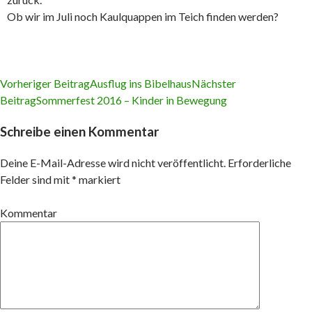
Ob wir im Juli noch Kaulquappen im Teich finden werden?
Vorheriger Beitrag
Ausflug ins Bibelhaus
Nächster
Beitrag
Sommerfest 2016 – Kinder in Bewegung
Beitrags-
Schreibe einen Kommentar
Navigation
Deine E-Mail-Adresse wird nicht veröffentlicht.
Erforderliche
Felder sind mit
*
markiert
Kommentar