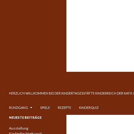
Suchen
Kinderreich
ZUM INHALT SPRINGEN
HERZLICH WILLKOMMEN BEI DER KINDERTAGESSTÄTTE KINDERREICH DER KATH.
RUNDGANG
SPIELE
REZEPTE
KINDERQUIZ
Katholische Kindertagesstätte in
NEUESTE BEITRÄGE
Frankfurt am Main – Niederrad
Ausstellung
KinderRechteKunst!