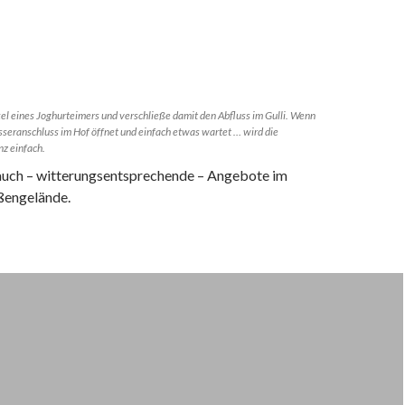
 eines Joghurteimers und verschließe damit den Abfluss im Gulli. Wenn
eranschluss im Hof öffnet und einfach etwas wartet … wird die
z einfach.
 auch – witterungsentsprechende – Angebote im
ßengelände.