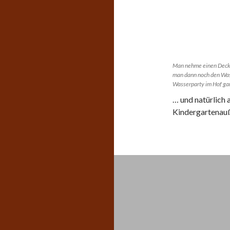
Man nehme einen Deckel
man dann noch den Wass
Wasserparty im Hof gan
… und natürlich
Kindergartenau