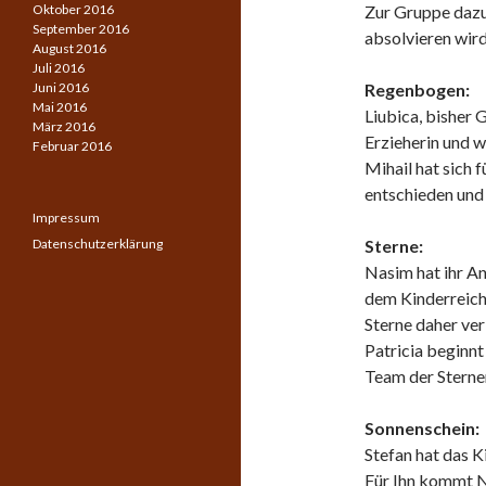
Oktober 2016
Zur Gruppe dazu
September 2016
absolvieren wird
August 2016
Juli 2016
Juni 2016
Regenbogen:
Mai 2016
Liubica, bisher 
März 2016
Erzieherin und 
Februar 2016
Mihail hat sich f
entschieden und
Impressum
Datenschutzerklärung
Sterne:
Nasim hat ihr A
dem Kinderreich
Sterne daher ver
Patricia beginnt
Team der Sterne
Sonnenschein:
Stefan hat das K
Für Ihn kommt N