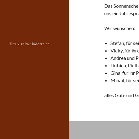
Das Sonnenschei
uns ein Jahrespr
Wir wünschen:
Stefan, für s
© 2020 Kita Kinderreich
Vicky, für ih
Andrea und Pa
Liubica, für 
Gina, für ihr
Mihail, für se
alles Gute und G