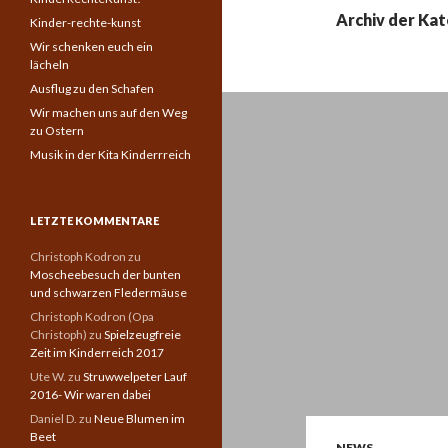
Archiv der Ka
Kinder-rechte-kunst
Wir schenken euch ein
lächeln
Ausflug zu den Schafen
Wir machen uns auf den Weg
zu Ostern
Musik in der Kita Kinderrreich
LETZTE KOMMENTARE
Christoph Kodron
zu
Moscheebesuch der bunten
und schwarzen Fledermäuse
Christoph Kodron (Opa
Christoph)
zu
Spielzeugfreie
Zeit im Kinderreich 2017
Ute W.
zu
Struwwelpeter Lauf
2016- Wir waren dabei
Daniel D.
zu
Neue Blumen im
Beet
NEWS