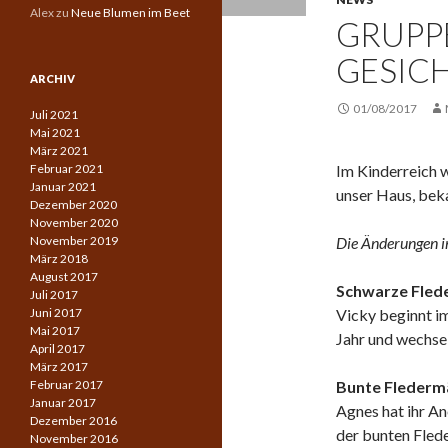
Alex
zu
Neue Blumen im Beet
GRUPP
GESICH
ARCHIV
01/08/2017
Juli 2021
Mai 2021
März 2021
Februar 2021
Im Kinderreich w
Januar 2021
unser Haus, bek
Dezember 2020
November 2020
November 2019
Die Änderungen i
März 2018
August 2017
Schwarze Fled
Juli 2017
Juni 2017
Vicky beginnt i
Mai 2017
Jahr und wechsel
April 2017
März 2017
Februar 2017
Bunte Flederm
Januar 2017
Agnes hat ihr A
Dezember 2016
der bunten Fled
November 2016